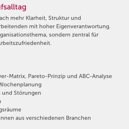
salltag
ch mehr Klarheit, Struktur und
tarbeitenden mit hoher Eigenverantwortung.
rganisationsthema, sondern zentral für
Arbeitszufriedenheit.
r-Matrix, Pareto-Prinzip und ABC-Analyse
d Wochenplanung
n und Störungen
n
ngsräume
g*innen aus verschiedenen Branchen