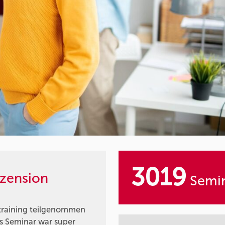
3019
zension
Semin
ttraining teilgenommen
as Seminar war super