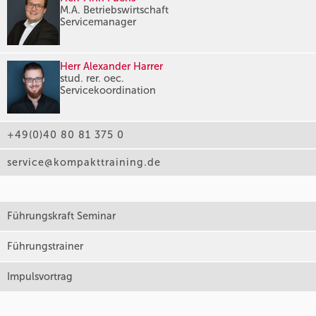
M.A. Betriebswirtschaft
Servicemanager
Herr Alexander Harrer
stud. rer. oec.
Servicekoordination
+49(0)40 80 81 375 0
service@kompakttraining.de
Führungskraft Seminar
Führungstrainer
Impulsvortrag