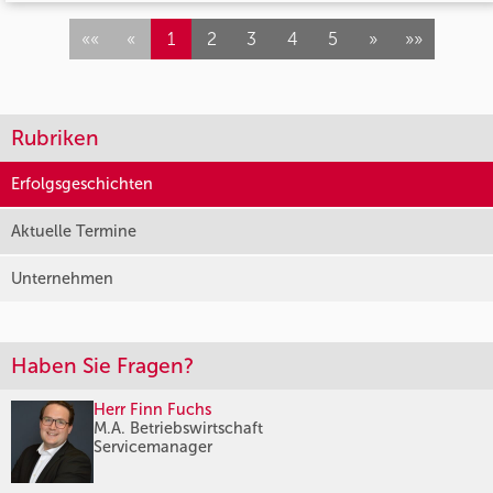
««
«
1
2
3
4
5
»
»»
Rubriken
Erfolgsgeschichten
Aktuelle Termine
Unternehmen
Haben Sie Fragen?
Herr Finn Fuchs
M.A. Betriebswirtschaft
Servicemanager