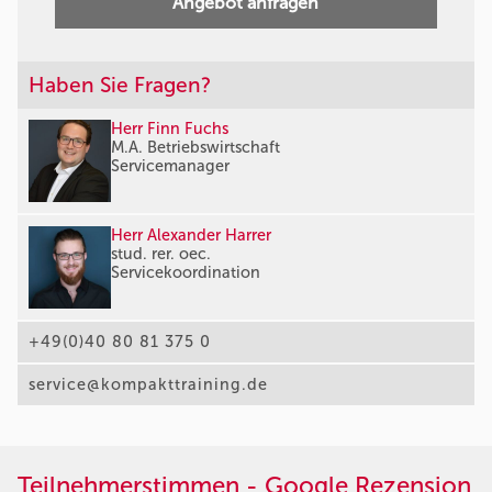
Angebot anfragen
Haben Sie Fragen?
Herr Finn Fuchs
M.A. Betriebswirtschaft
Servicemanager
Herr Alexander Harrer
stud. rer. oec.
Servicekoordination
+49(0)40 80 81 375 0
service@kompakttraining.de
Teilnehmerstimmen - Google Rezension